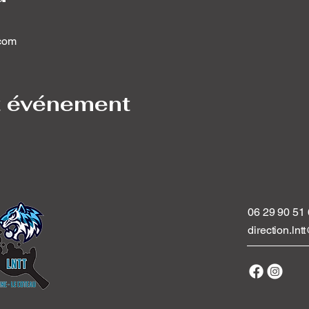
com
t événement
06 29 90 51
direction.ln