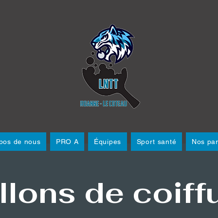
pos de nous
PRO A
Équipes
Sport santé
Nos par
llons de coiff