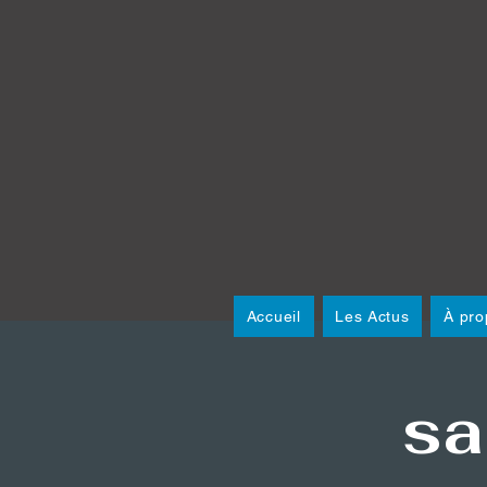
Accueil
Les Actus
À pro
sa