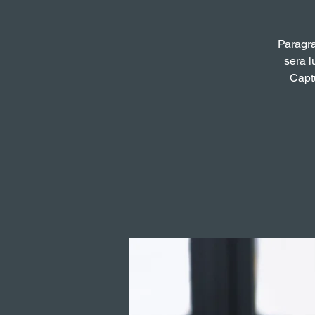
Paragra
sera l
Captu