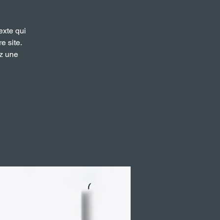
exte qui
e site.
ez une