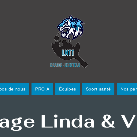
pos de nous
PRO A
Équipes
Sport santé
Nos par
age Linda & V