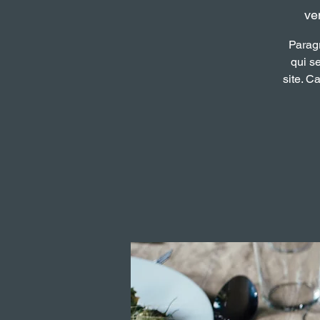
ven
Paragr
qui se
site. C