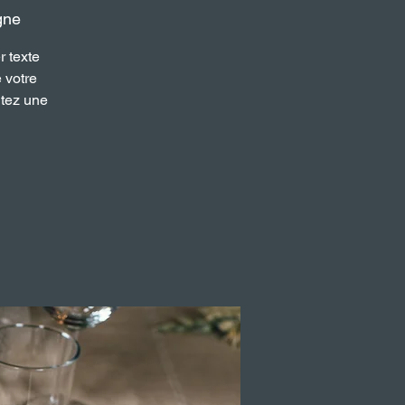
gne
r texte
e votre
utez une