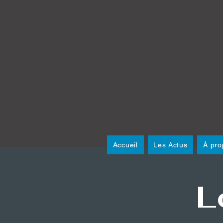
Accueil
Les Actus
À pro
L