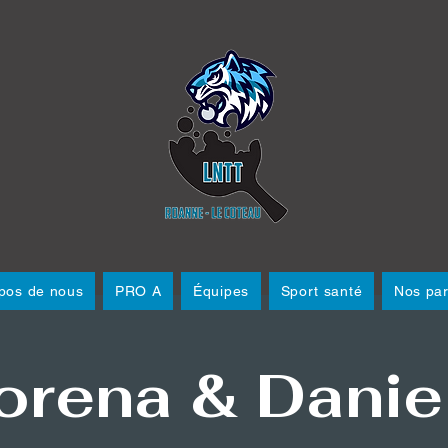
pos de nous
PRO A
Équipes
Sport santé
Nos par
orena & Danie