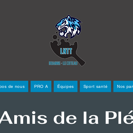
pos de nous
PRO A
Équipes
Sport santé
Nos par
Amis de la Pl