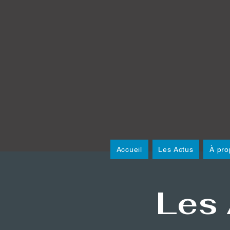
Accueil
Les Actus
À pro
Les 