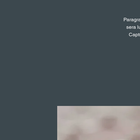
Paragra
sera l
Captu