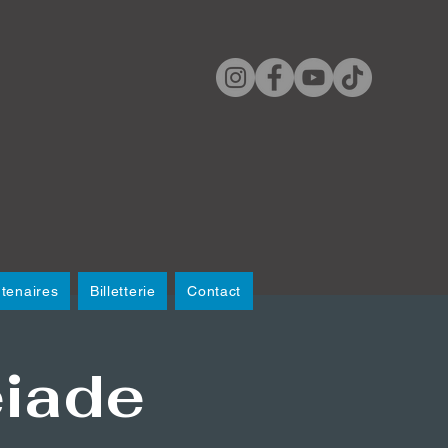
tenaires
Billetterie
Contact
éiade