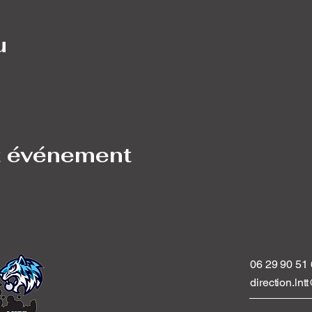
u
t événement
06 29 90 51
direction.ln