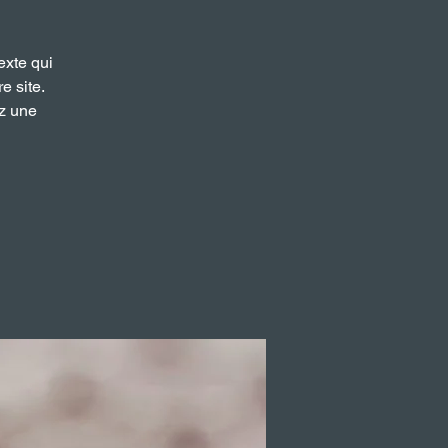
exte qui
e site.
ez une