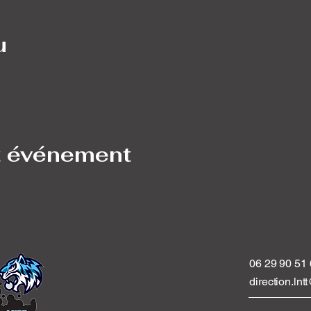
u
t événement
06 29 90 51
direction.ln