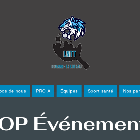
pos de nous
PRO A
Équipes
Sport santé
Nos par
OP Événemen