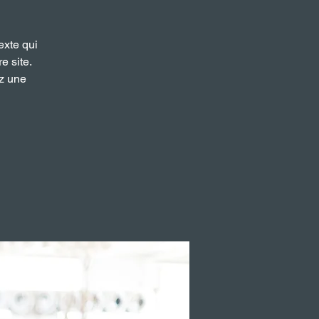
exte qui
e site.
ez une