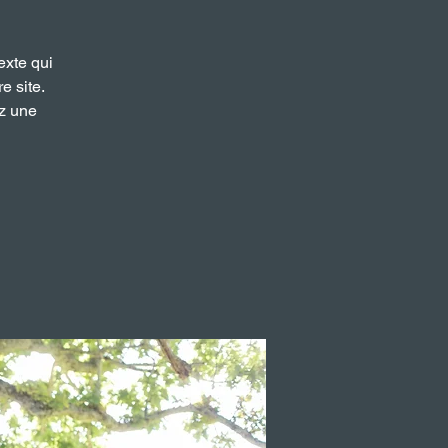
exte qui
e site.
ez une