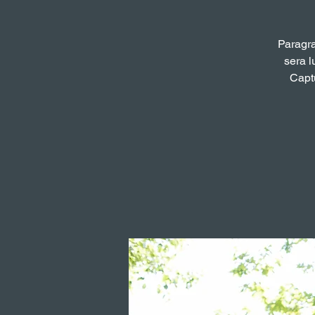
Paragra
sera l
Captu