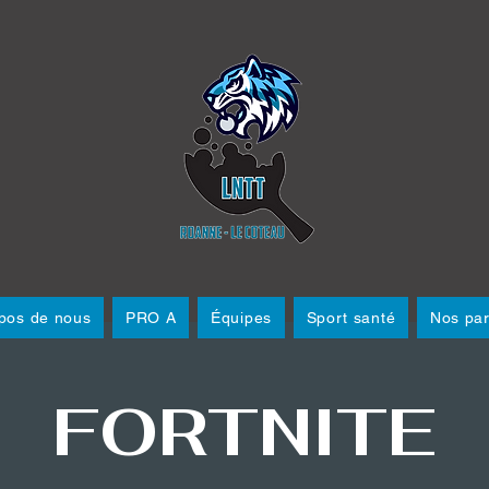
pos de nous
PRO A
Équipes
Sport santé
Nos par
FORTNITE