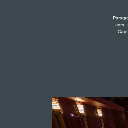
Paragra
sera l
Captu