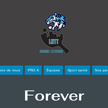
pos de nous
PRO A
Équipes
Sport santé
Nos par
Forever