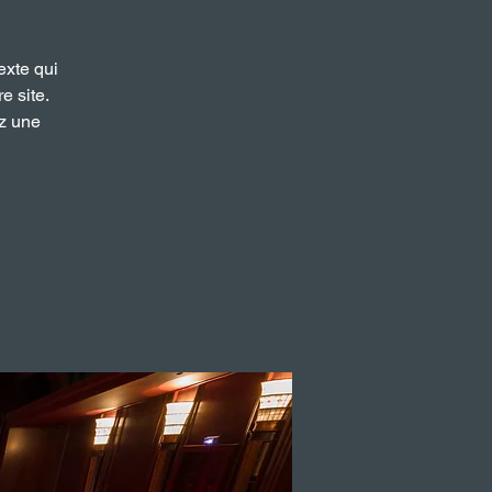
exte qui
e site.
ez une