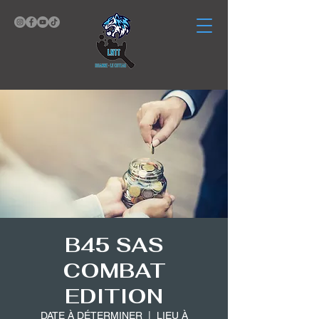
B45 SAS
COMBAT
EDITION
DATE À DÉTERMINER
  |  
LIEU À