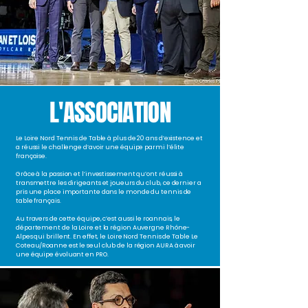
L'ASSOCIATION
Le Loire Nord Tennis de Table à plus de 20 ans d’existence et
a réussi le challenge d’avoir une équipe parmi l’élite
française.
Grâce à la passion et l’investissement qu’ont réussi à
transmettre les dirigeants et joueurs du club, ce dernier a
pris une place importante dans le monde du tennis de
table français.
Au travers de cette équipe, c’est aussi le roannais, le
département de la Loire et la région Auvergne Rhône-
Alpes qui brillent. En effet, le Loire Nord Tennis de Table Le
Coteau/Roanne est le seul club de la région AURA à avoir
une équipe évoluant en PRO.