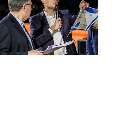
LES VALEURS DU CLUB
Le club prône un certain nombre de valeurs et d’éthiques
qui garantissent son bon fonctionnement.
Nous pouvons en noter six qui sont le haut niveau, la
formation des jeunes, la convivialité, le respect des
différences et l’ouverture ainsi que le sport santé
Loire Nord Tennis de Table